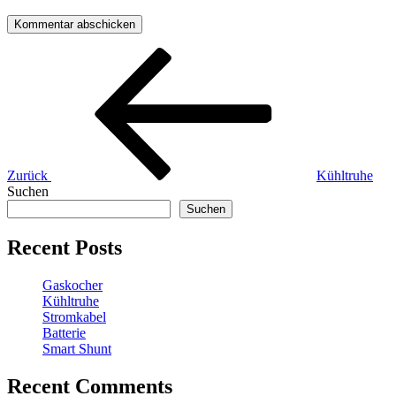
Beitragsnavigation
Vorheriger
Beitrag
Zurück
Kühltruhe
Suchen
Suchen
Recent Posts
Gaskocher
Kühltruhe
Stromkabel
Batterie
Smart Shunt
Recent Comments